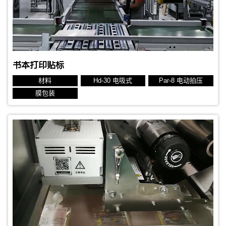
标签规格：82x75 mm 热转印标签
书本打印贴标
材料
Hd-30 电吸式
Par-8 电动拍压
膜包装