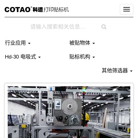
生产节拍：2.4秒
标签规格：60x50 mm 热转印标签
切
换
导
航
行业应用
被贴物体
Hd-30 电吸式
贴标机构
其他筛选器
贴标对象：输液袋
贴标位置：顶面
生产节拍：2.4秒