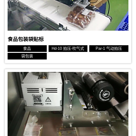
标签规格：82x75 mm 热转印标签
食品包装袋贴标
食品
Hd-10 拍压-吹气式
Par-1 气动拍压
袋包装
贴标对象：袋子
贴标位置：顶面
生产节拍：7秒
标签规格：133x230 mm 热敏标签