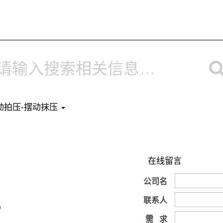
 气动拍压-摆动抹压
在线留言
公司名
联系人
m
需 求