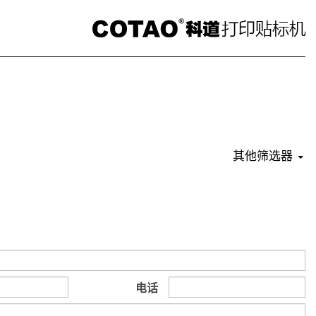
其他筛选器
电话