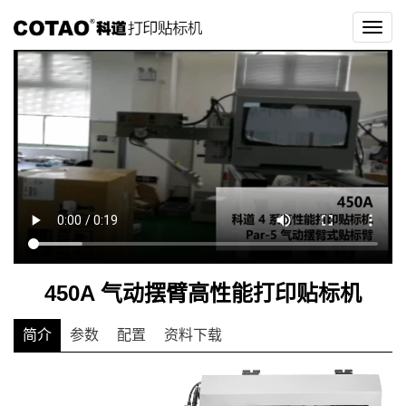
切
换
导
航
450A 气动摆臂高性能打印贴标机
简介
参数
配置
资料下载