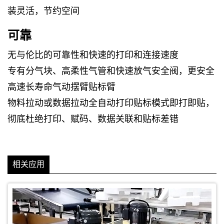
装灵活，节约空间
贴标对象：纸箱
可靠
贴标位置：前端面
生产节拍：5秒
无与伦比的可靠性和快速的打印和连接速度
标签规格：76/130x130/76 mm 热转印标签
专有分气块、高柔性气管和快速放气安全阀，更安全
高速长寿命气动摆臂贴标臂
物料拉动或数据拉动全自动打印贴标模式即打即贴，
彻底杜绝打印、赋码、数据关联和贴标差错
相关应用