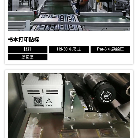
标签规格：82x75 mm 热转印标签
书本打印贴标
材料
Hd-30 电吸式
Par-8 电动拍压
膜包装