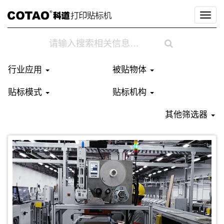
生产节拍：2.4秒
标签规格：60x50 mm 热转印标签
切
换
导
航
行业应用
被贴物体
贴标模式
贴标机构
其他筛选器
贴标对象：输液袋
贴标位置：顶面
生产节拍：2.4秒